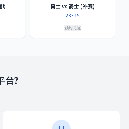
灰熊
勇士 vs 骑士 (补赛)
23:45
预约提醒
平台？